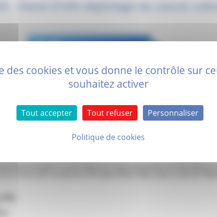
6 - Stand d'info dépistage du cancer colo
ise des cookies et vous donne le contrôle sur 
souhaitez activer
Tout accepter
Tout refuser
Personnaliser
Politique de cookies
du service de gastro-entérologie du Centre Hospitalier de Montélimar, la
t le Centre de Coordination Auvergne Rhône Alpes dans le hall de l’hôpit
 2026
tal