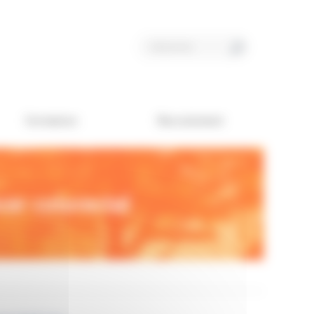
Formation
Recrutement
cer colorectal