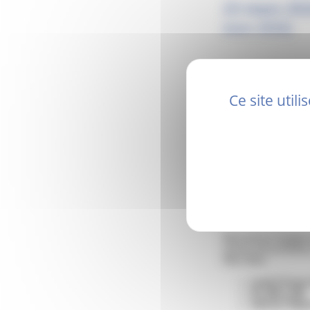
23 mars 202
mars 2026)
Ce site util
Rencontrez l’équipe 
Cancer de la Drôme e
Mars Bleu :
Lundi 23 mars
De 10h à 16h
Hall de l’hôpi