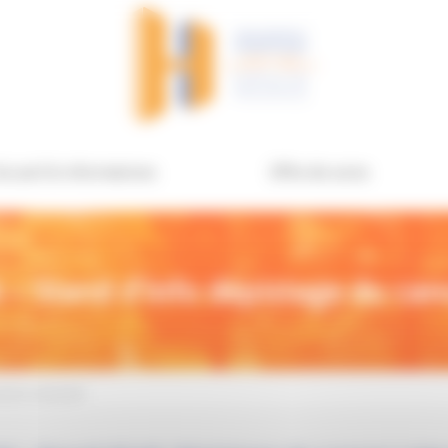
ccueil & informations
Offre de soins
– Stand d’info dépistage du can
ancer colorectal