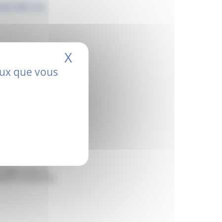
rectal
(16
X
Masquer le bandeau de
ceux que vous
 Ligue contre le
al à l’occasion de