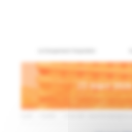
Panneau de gestion des cookies
Le Groupement Hospitalier
A
23 mars 2026 
Accueil
>
Actualités
>
23 mars 2026 – Stand d’info dépistage du c