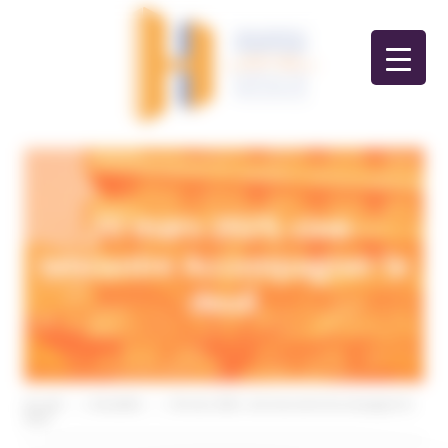
Panneau de gestion des cookies
20 mars 2025, ciné-
rencontre Accompagner le
deuil
Accueil
>
Actualités
>
20 mars 2025, ciné-rencontre Accompagner le
deuil