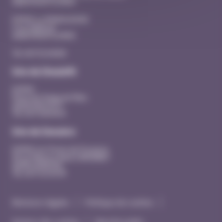
26200 MONTELIMAR
EHPAD La MANOUDIERE
3 rue Adhémar
26200 MONTELIMAR
Tél. 04 75 53 40 00
Site de Dieulefit
EHPAD
Place du Champ de Mars
26220 DIEULEFIT
Tél. 04 75 46 44 41
Site de Donzère
EHPAD Les Portes de Provence
20 rue Maurice René SIMONNET
26290 DONZERE
Tél. 04 75 53 43 90
Mentions légales
Politique de cookies
Gestion des cookies
Marché public