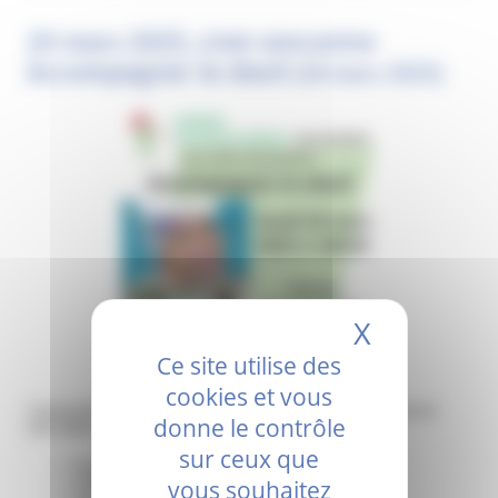
20 mars 2025, ciné-rencontre
Accompagner le deuil
(18 mars 2025)
X
Masquer 
Ce site utilise des
cookies et vous
L’association JALMALV Sud Drôme Ardèche vous propose un
donne le contrôle
ciné-débat ‘Accompagner le deuil’
sur ceux que
Le jeudi 20 mars 2025
à 18h30
vous souhaitez