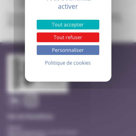
Cinéma les Templiers à Montélimar
activer
Entrée 6€
Projection du film documentaire ‘Seuls, du jour au lendemain’
suivi d’un échange avec Anna Daem, psychopraticienne et des
Tout accepter
bénévoles de JALMALV.
Tout refuser
Personnaliser
Politique de cookies
Site de Montélimar
Hôpital
Quartier Beausseret, route de Sauzet