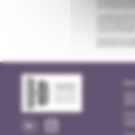
de répondre aux diff
suivi d’un plan d’acti
L’auditeur procède à 
s’est déroulée en oc
CertUp a déclaré que
actions de formation
Félicitations aux équ
permettent de répon
Site
Hôpit
Quart
2620
EHPA
3 rue
2620
Tél. 0