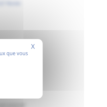
(17 février
X
Masquer le bandeau de
ceux que vous
tes de Provence
 organismes agréés
n amont permettant