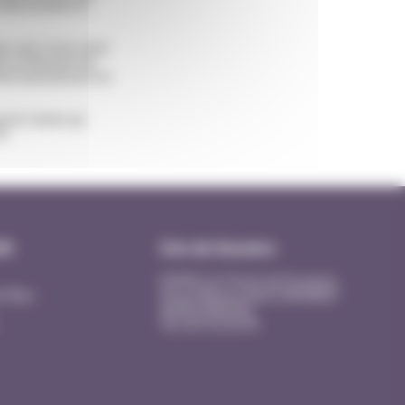
 mise en place et
us tard. Cette visite
 certification de
el national pour les
ng de l’année qui
s.
fit
Site de Donzère
EHPAD Les Portes de Provence
e Mars
20 rue Maurice René SIMONNET
26290 DONZERE
Tél. 04 75 53 43 90