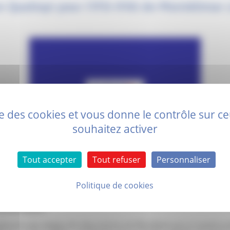
on Qualiopi pour l'IFSI-IFAS de Montélimar
ise des cookies et vous donne le contrôle sur 
souhaitez activer
Tout accepter
Tout refuser
Personnaliser
 la 4ème année consécutive, l’IFSI et IFAS du Groupement Hospitalier Por
Politique de cookies
fiés par Qualiopi.
est obligatoire pour les instituts de formations. Elle est délivrée par des
rentiel qualité.
bilisation des équipes des deux instituts de Montélimar par un travail e