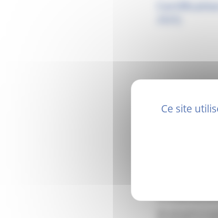
Certificati
2025)
Ce site util
C’est officiel, pour
viennent d’être certi
Cette certification 
sur la base d’un réfé
Elle nécessite la mo