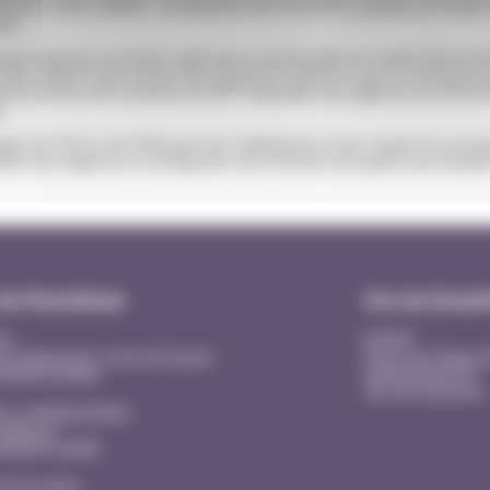
érents critères qualité : actualisation des documents, groupes de travail,
ons.
une visite par un premier audit puis un second audit est réalisé 18 mois pl
tobre 2024 et nous sommes fiers de pouvoir annoncer que la commission de
 les instituts de formation du GHPP répondait aux exigences du référenti
.
ipes de l’IFSI et de l’IFAS pour leur mobilisation et leur travail tout au lo
dre aux exigences et de dispenser une formation de qualité aux étudiant
 de Montélimar
Site de Dieule
al
EHPAD
ier Beausseret, route de Sauzet
Place du Champ d
0 MONTELIMAR
26220 DIEULEFIT
Tél. 04 75 46 44 41
D La MANOUDIERE
 Adhémar
0 MONTELIMAR
4 75 53 40 00