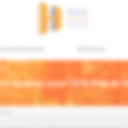
ccueil & informations
Offre de soins
ion Qualiopi pour l’IFSI-IFAS de
ontélimar