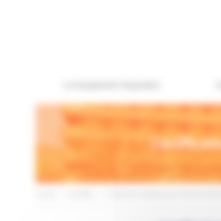
Panneau de gestion des cookies
Le Groupement Hospitalier
A
Certificat
Accueil
>
Actualités
>
Certification Qualiopi pour l’IFSI-IFAS de M