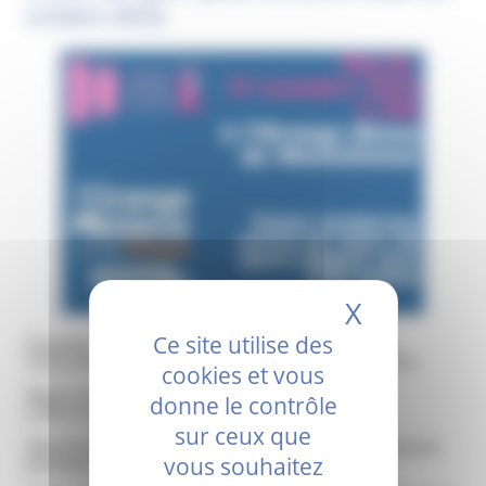
octobre 2023)
X
Masquer 
Ce site utilise des
Ensemble en Couleurs et l’Orange bleue de Montélimar
s’associent pour vous proposer un cours de sport adapté le
cookies et vous
Mardi 17 octobre 2023
donne le contrôle
à 19h à l’orange bleue de Montélimar
sur ceux que
Yako Attitude : mobilité articulaire, renforcement des muscles
vous souhaitez
profonds et posturaux, équilibre.