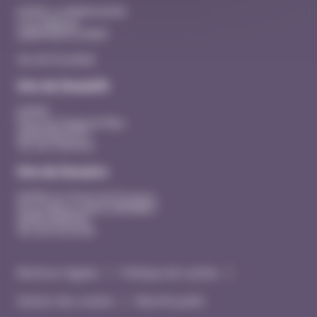
EHPAD La MANOUDIERE
3 rue Adhémar
26200 MONTELIMAR
Tél. 04 75 53 40 00
Site de Dieulefit
EHPAD
Place du Champ de Mars
26220 DIEULEFIT
Tél. 04 75 46 44 41
Site de Donzère
EHPAD Les Portes de Provence
20 rue Maurice René SIMONNET
26290 DONZERE
Tél. 04 75 53 43 90
Mentions légales
Politique de cookies
Gestion des cookies
Marché public