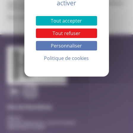
activer
Venez nombreux, soutenir les actions de l’association du service
d’oncologie dans le cadre d’octobre Rose.
Dress code : Rose !
Tout accepter
Tout refuser
Personnaliser
Politique de cookies
Site de Montélimar
Hôpital
Quartier Beausseret, route de Sauzet
26200 MONTELIMAR