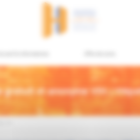
ccueil & informations
Offre de soins
 gratuit et anonyme VIH / Hépat
es / IST