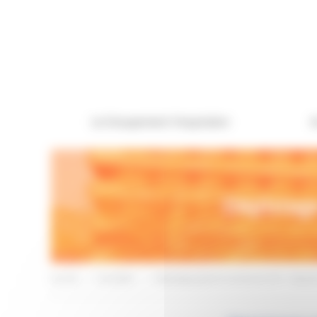
Panneau de gestion des cookies
Le Groupement Hospitalier
A
Dépistage
Accueil
>
Actualités
>
Dépistage gratuit et anonyme VIH / Hépatit