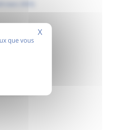
24 mars 2025)
X
Masquer le bandeau de
ceux que vous
épistage gratuit et