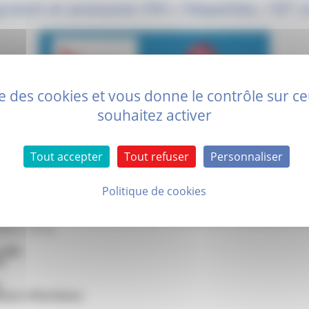
ratuit et anonyme VIH / Hépatites / IST
(
ise des cookies et vous donne le contrôle sur 
souhaitez activer
Tout accepter
Tout refuser
Personnaliser
Politique de cookies
ent dans les locaux du Centre de Santé Sexuelle pour vous proposer un d
ites / IST le
 2025
0
s
hémar à Montélimar