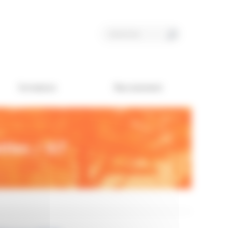
Formation
Recrutement
ites / IST