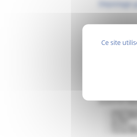
Dépistage g
Ce site util
Le CeGIDD sera prés
anonyme VIH / Hépat
Jeudi 27 mars
de 10h à 15h3
sans RDV
Ouvert à tou
3 rue des Ad