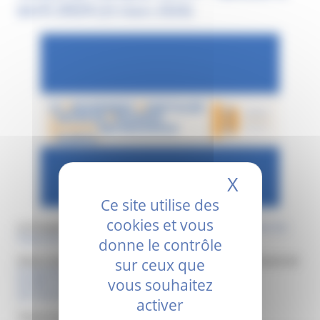
avril 2024
(15 mars 2024)
X
Masquer 
Ce site utilise des
cookies et vous
Le Groupement Hospitalier Portes de Provence lance
son 1er
forum de l’emploi.
donne le contrôle
sur ceux que
Venez rencontrer les équipes et découvrez les postes à pourvoir
le samedi 6 avril 2024
vous souhaitez
de 10h à 17h
au Centre hospitalier de Montélimar.
activer
Toutes les infos sur :
Forum de l’emploi GHPP