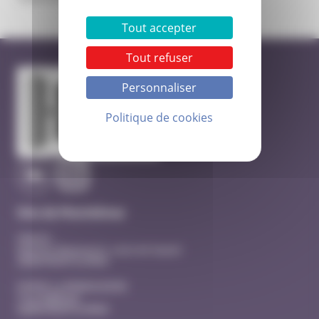
Tout accepter
Tout refuser
Personnaliser
Politique de cookies
Site de Montélimar
Hôpital
Quartier Beausseret, route de Sauzet
26200 MONTELIMAR
EHPAD La MANOUDIERE
3 rue Adhémar
26200 MONTELIMAR