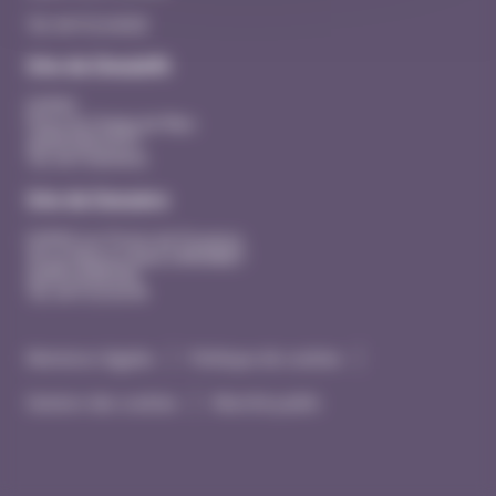
Tél. 04 75 53 40 00
Site de Dieulefit
EHPAD
Place du Champ de Mars
26220 DIEULEFIT
Tél. 04 75 46 44 41
Site de Donzère
EHPAD Les Portes de Provence
20 rue Maurice René SIMONNET
26290 DONZERE
Tél. 04 75 53 43 90
Mentions légales
Politique de cookies
Gestion des cookies
Marché public