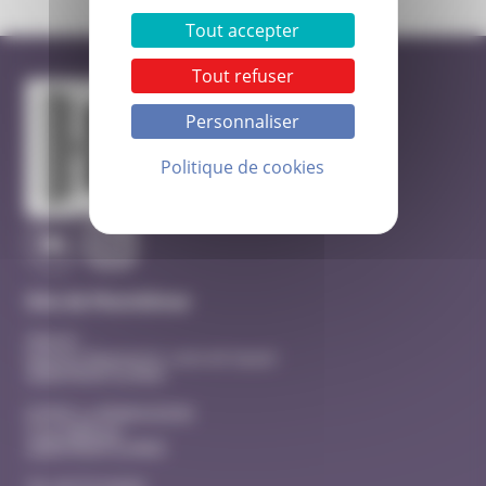
Tout accepter
Tout refuser
Personnaliser
Politique de cookies
Site de Montélimar
Hôpital
Quartier Beausseret, route de Sauzet
26200 MONTELIMAR
EHPAD La MANOUDIERE
3 rue Adhémar
26200 MONTELIMAR