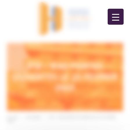
Panneau de gestion des cookies
IFSI – IFAS PORTES
OUVERTES LE 25 FEVRIER
2023
Accueil
>
Actualités
>
IFSI – IFAS PORTES OUVERTES LE 25 FEVRIER
2023