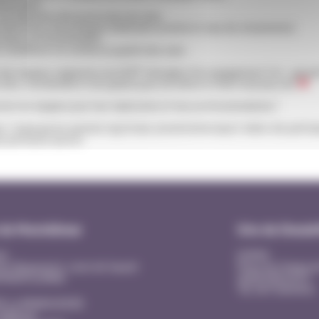
éonatales
’actualisation des protocoles de soins
’indicateurs de pratiques médicales (comme le taux de césariennes)
tiques professionnelles
à améliorer en continu la qualité des soins
 des équipes soignantes du GHPP témoigne d’un engagement fort : garanti
 sûre, coordonnée et de qualité pour les mères et leurs nouveau-nés
utes les équipes pour leur implication et leur professionnalisme !
ps://www.aurore-perinat.org/eclaur-presentation/ipact-indice-de-partici
u-perinatal-aurore/
 de Montélimar
Site de Dieule
al
EHPAD
ier Beausseret, route de Sauzet
Place du Champ d
0 MONTELIMAR
26220 DIEULEFIT
Tél. 04 75 46 44 41
D La MANOUDIERE
 Adhémar