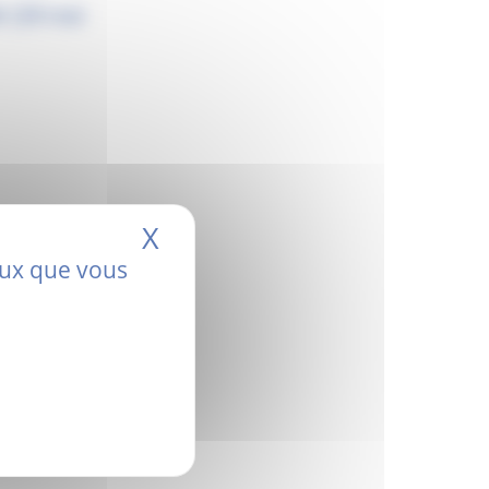
e
(18 mai
X
Masquer le bandeau de
ceux que vous
IPAcT d’OR pour
u Aurore, autour de