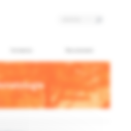
Formation
Recrutement
éonatologie