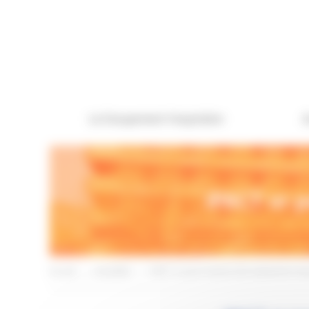
Panneau de gestion des cookies
Le Groupement Hospitalier
A
iPACT or p
Accueil
>
Actualités
>
iPACT or pour le service de maternité et né