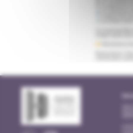
Les formations n
La rédaction et l
La transmission d
L’analyse des pra
Les études visant 
Ce travail quotidien
charge toujours plus
Félicitations à to
Réseau Aurore : htt
transversales-resea
Site
Hôpit
Quart
2620
EHPA
3 rue