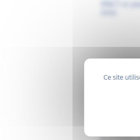
iPACT or po
2026)
Ce site util
Les équipes du serv
l’année 2025
Cette distinction mo
nombreux axes essen
L’organisation de
Les formations ob