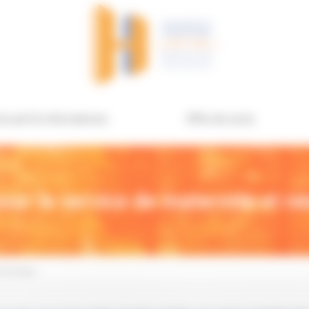
ccueil & informations
Offre de soins
our le service de maternité et n
onatologie