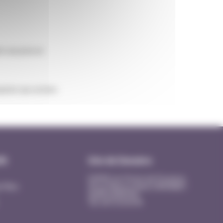
r une prise en
pation-aux-actions-
fit
Site de Donzère
EHPAD Les Portes de Provence
e Mars
20 rue Maurice René SIMONNET
26290 DONZERE
Tél. 04 75 53 43 90