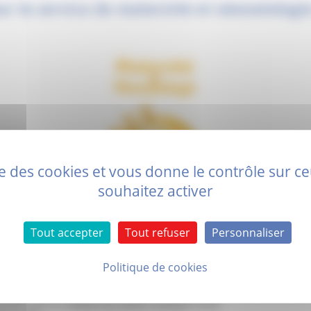
ur le service de maternité et néonatologi
ise des cookies et vous donne le contrôle sur 
souhaitez activer
Tout accepter
Tout refuser
Personnaliser
ice de maternité-néonatologie du GHPP viennent de se voir renouveler l’
Politique de cookies
ntre l’investissement constant et le travail collectif mené avec le résea
tiels :
s soins
stétricales et l’analyse du rythme cardiaque fœtal