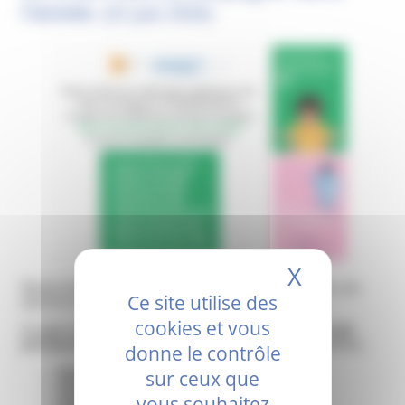
l'année.
(15 juin 2026)
X
Masquer 
Besoin d’aide pour télécharger l’application carte vitale, une
Ce site utilise des
question sur MonEspaceSanté ?
cookies et vous
Un agent de la CPAM de la Drôme sera présent
dans le hall
principal de 14h à 16h30
du Centre hospitalier de Montélimar :
donne le contrôle
Mardi 24 février 2026
sur ceux que
Mardi 31 mars 2026
vous souhaitez
Mardi 28 avril 2026