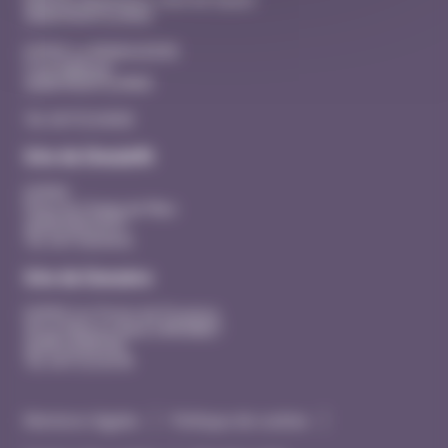
26200 MONTELIMAR
EHPAD La MANOUDIERE
3 rue Adhémar
26200 MONTELIMAR
Tél. 04 75 53 40 00
Site de Dieulefit
EHPAD
Place du Champ de Mars
26220 DIEULEFIT
Tél. 04 75 46 44 41
Site de Donzère
EHPAD Les Portes de Provence
20 rue Maurice René SIMONNET
26290 DONZERE
Tél. 04 75 53 43 90
Mentions légales
Politique de cookies