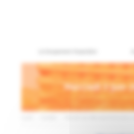
Panneau de gestion des cookies
Le Groupement Hospitalier
A
Mercredi 3 juin 
Accueil
>
Actualités
>
Mercredi 3 juin 2026, stand d’information c