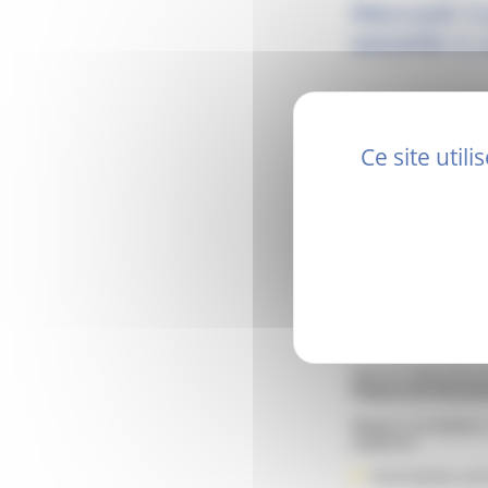
Mercredi 3 
sexuelle
(1 
Ce site util
Dans le cadre de la 
l’hôpital de Montéli
Majeur·e ou mineur·e
simplicité.
Informations, pré