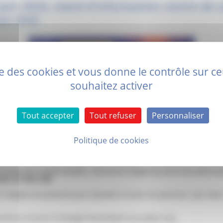
juin 2026, stand d'information centre de 
juin 2026)
ise des cookies et vous donne le contrôle sur 
souhaitez activer
Tout accepter
Tout refuser
Personnaliser
Politique de cookies
semaine de la santé sexuelle, rencontrez l’équipe du centre de santé sex
mar de 10h à 14h.
, l’équipe sera présente pour répondre à toutes vos questions, sans tabo
vention, écoute et échanges bienveillants au rendez-vous.