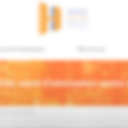
ccueil & informations
Offre de soins
2026, stand d’information centre 
entre de santé sexuelle