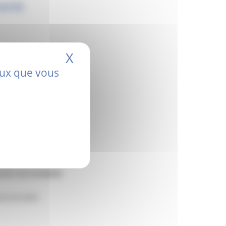
santé
X
Masquer le bandeau de
ceux que vous
uelle dans
le hall de
u et en toute