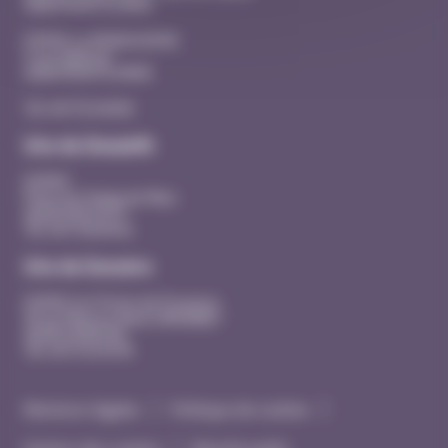
26200 MONTELIMAR
EHPAD La MANOUDIERE
3 rue Adhémar
26200 MONTELIMAR
Tél. 04 75 53 40 00
Site de Dieulefit
EHPAD
Place du Champ de Mars
26220 DIEULEFIT
Tél. 04 75 46 44 41
Site de Donzère
EHPAD Les Portes de Provence
20 rue Maurice René SIMONNET
26290 DONZERE
Tél. 04 75 53 43 90
Mentions légales
Politique de cookies