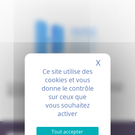
X
Masquer 
Ce site utilise des
cookies et vous
A l’occasion du mois de prévention concernant l’importance du
donne le contrôle
dépistage du cancer colorectal, retrouvez le programme Mars
Bleu du GHPP
programme mars bleu 2024
sur ceux que
vous souhaitez
activer
Tout accepter