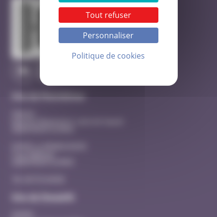
Tout refuser
Personnaliser
Politique de cookies
Site de Montélimar
Hôpital
Quartier Beausseret, route de Sauzet
26200 MONTELIMAR
EHPAD La MANOUDIERE
3 rue Adhémar
26200 MONTELIMAR
Tél. 04 75 53 40 00
Site de Dieulefit
EHPAD