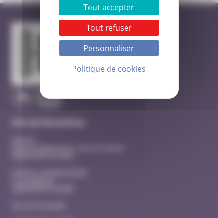
Tout accepter
Tout refuser
Personnaliser
Politique de cookies
Site de Montélimar
Hôpital
Quartier Beausseret, route de Sauzet
26200 MONTELIMAR
EHPAD La MANOUDIERE
3 rue Adhémar
26200 MONTELIMAR
Tél. 04 75 53 40 00