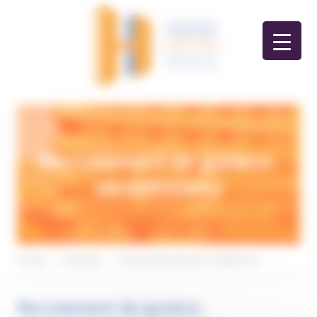
Panneau de gestion des cookies
Recrutement de gynéco-
obstétriciens
Accueil
>
Actualités
>
Recrutement de gynéco-obstétriciens
Recrutement de gynéco-