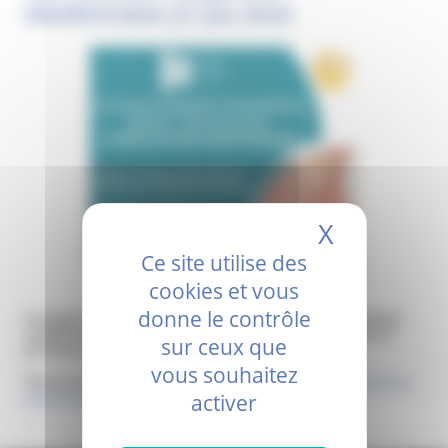
obstétriciens
(27 juin 2024)
X
Masquer 
Ce site utilise des
cookies et vous
donne le contrôle
Les gynéco-obstétriciens du service maternité de Montélimar
complètent leur équipe. Rejoignez une équipe dynamique et
sur ceux que
porteuse de projets.
vous souhaitez
Pour en savoir plus :
Toutes les infos sur le recrutement gynéco-
obstétricien
activer