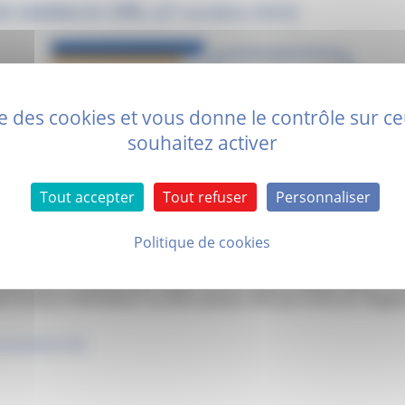
nt médecin ORL
(27 octobre 2023)
ise des cookies et vous donne le contrôle sur 
souhaitez activer
Tout accepter
Tout refuser
Personnaliser
Politique de cookies
er de Valence, établissement support du GHT Drôme Ardèche Vercors, et
de Provence à Montélimar recrutent plusieurs ORL pour renforcer l’équip
ecrutement ORL