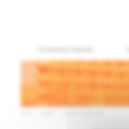
Panneau de gestion des cookies
Le Groupement Hospitalier
A
Accueil
>
Actualités
>
Recrutement médecin ORL