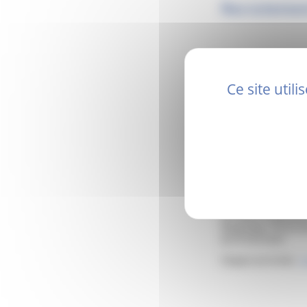
Recruteme
Ce site util
Le Centre Hospitali
Hospitalier Portes 
sur le territoire.
Cliquez sur le lien :
r