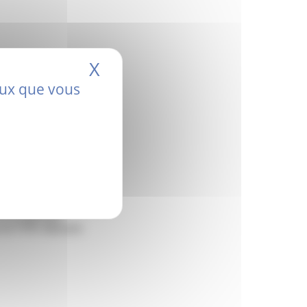
X
Masquer le bandeau de
ceux que vous
 le Groupement
e de 9 ORL déployée