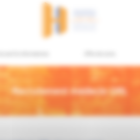
ccueil & informations
Offre de soins
Recrutement médecin ORL