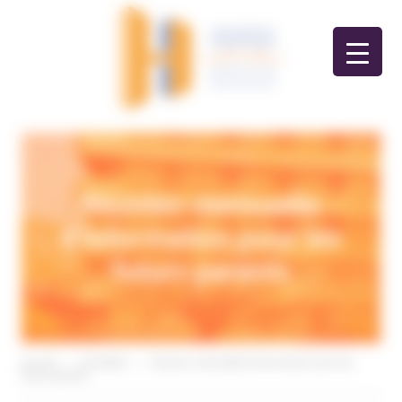
Panneau de gestion des cookies
Réunion mensuelle
d’information pour les
futurs parents
Accueil
>
Actualités
>
Réunion mensuelle d’information pour les
futurs parents