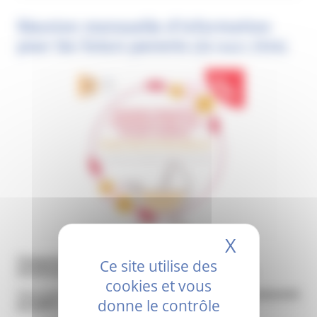
Réunion mensuelle d'information
pour les futurs parents
(26 mars 2026)
X
Masquer 
Changement de formule pour la réunion mensuelle
Ce site utilise des
d’information aux futurs parents et visite des locaux
cookies et vous
Vous attendez un heureux événement ? L’équipe de la
maternité
donne le contrôle
du GHPP
vous accompagne.