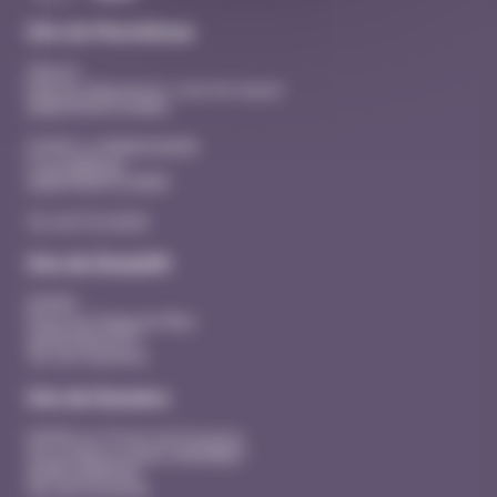
Site de Montélimar
Hôpital
Quartier Beausseret, route de Sauzet
26200 MONTELIMAR
EHPAD La MANOUDIERE
3 rue Adhémar
26200 MONTELIMAR
Tél. 04 75 53 40 00
Site de Dieulefit
EHPAD
Place du Champ de Mars
26220 DIEULEFIT
Tél. 04 75 46 44 41
Site de Donzère
EHPAD Les Portes de Provence
20 rue Maurice René SIMONNET
26290 DONZERE
Tél. 04 75 53 43 90