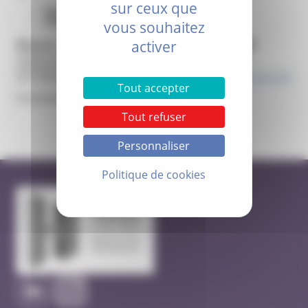
sur ceux que
Réunion tous les mardis
15h30
sur inscription
vous souhaitez
activer
Nouveau
: les inscriptions se font désormais
via Doctolib
Connectez-vous et choisissez la date qui vous convient
facilement.
Les créneaux sont ouverts régulièrement :
inscription sur doctolib
Tout accepter
À très bientôt à la maternité !
Tout refuser
Personnaliser
Politique de cookies