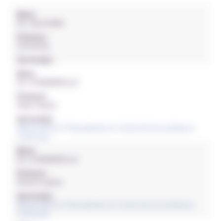
Nom :
Dr. CALIFANO
Prénom :
Christine
Service(s) :
Nom :
Dr. CHANAREILLE
Prénom :
Paul-marie
Service(s) :
Réanimation Polyvalente et Unité de Surveillance
Continue
Nom :
Dr. CHANAREILLE
Prénom :
Pierre-marie
Service(s) :
Réanimation Polyvalente et Unité de Surveillance
Continue