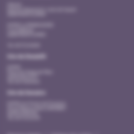
Hôpital
Quartier Beausseret, route de Sauzet
26200 MONTELIMAR
EHPAD La MANOUDIERE
3 rue Adhémar
26200 MONTELIMAR
Tél. 04 75 53 40 00
Site de Dieulefit
EHPAD
Place du Champ de Mars
26220 DIEULEFIT
Tél. 04 75 46 44 41
Site de Donzère
EHPAD Les Portes de Provence
20 rue Maurice René SIMONNET
26290 DONZERE
Tél. 04 75 53 43 90