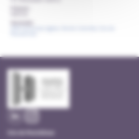
Prénom :
Adeline
Service(s) :
SMR Personnes âgées, Roche Colombe, Site de
Montélimar
Site de Montélimar