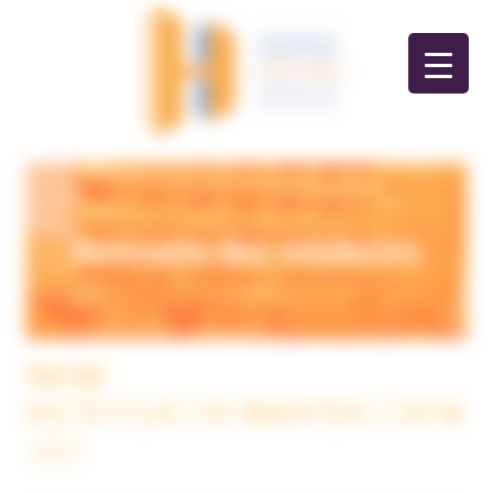
Panneau de gestion des cookies
Annuaire des médecins
Voir tous
A
B
C
D
E
F
G
H
I
J
K
L
M
N
O
P
Q
R
S
T
U
V
W
X
Y
Z