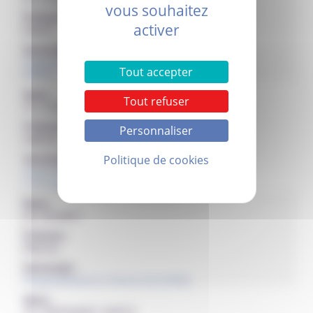
vous souhaitez
Prénom :
activer
David
Service(s) :
Urgences
Tout accepter
SMUR
Nom :
Tout refuser
Dr. COJOCARU
Prénom :
Personnaliser
Gabriel
Service(s) :
Politique de cookies
Anesthésie
Chirurgie Ambulatoire (ACHA)
Nom :
Dr. COLNOT
Prénom :
Marion
Service(s) :
Hospitalisation à Domicile (HAD)
Nom :
Dr. CROISSANT-HERTZ