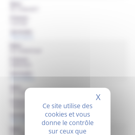
Nom :
Dr. CHAUVET
Prénom :
Corinne
Service(s) :
Pharmacie
Nom :
Dr. CHENTOUF
Prénom :
Abdeslam
Service(s) :
Anesthésie
Nom :
Dr. CHIRIAC
X
Masquer 
Prénom :
Ce site utilise des
Téodora
cookies et vous
Service(s) :
Neurologie
donne le contrôle
Nom :
sur ceux que
Dr. CHOULET