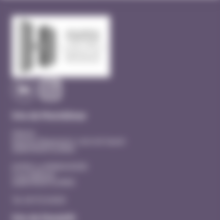
Site de Montélimar
Hôpital
Quartier Beausseret, route de Sauzet
26200 MONTELIMAR
EHPAD La MANOUDIERE
3 rue Adhémar
26200 MONTELIMAR
Tél. 04 75 53 40 00
Site de Dieulefit