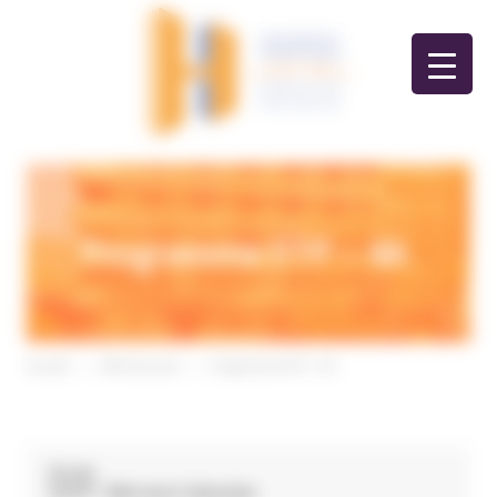
Panneau de gestion des cookies
Programme ETP – 4A
Accueil
>
Offre de soins
>
Programme ETP – 4A
Accès
GHPP- Bâtiment Galoubet