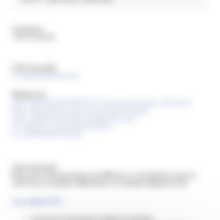
Contacts
: 04 75 53 40 23
Chef de pôle
Dr. BAUDOUIN Estelle
Médecins
Mme. BROCHE DUMARTIN Corinne psychologue clinicienne
Mme. DAS NEVES Laetitia neuropsychologue
Mme. FRESSE Mathilde enseignante apa
Dr. JEANTET Emilie diététicienne
Dr. SAMBARINO Audrey
Informations
E
ducation
T
hérapeutique des
PA
tients et des
A
idants dans le
cadre de la maladie d’
A
lzheimer et maladies
A
pparentées
Les objectifs :
Favoriser l’autonomie malgré la maladie