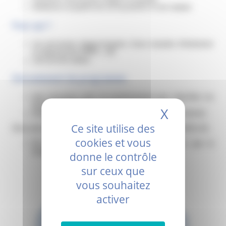
Améliorer la qualité de vie du patient et de l’aidant
Pour qui ?
Les personnes diagnostiquées d’une maladie d’Alzheimer
ou apparentée (MMS > 10)
Leur proche aidant
Déroulement du programme
Une rencontre avec un professionnel pour identifier les
besoins du binôme.
X
Masquer 
Une participation à des séances collectives (voir dessin).
Ce site utilise des
Elles sont réalisées en petit groupe et d’une durée de 1h30 à 2h.
cookies et vous
Un entretien final pour faire le bilan de ce que le
programme a apporté au binôme.
donne le contrôle
sur ceux que
vous souhaitez
activer